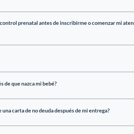
da en el paquete obstétrico.
 control prenatal antes de inscribirme o comenzar mi aten
e para un chequeo, el costo es de $398. Nuestro paque
nto de tu llegada, por lo que si decides continuar con l
 al monto total.
mportante que sepa que todos los seguros internacional
etar el informe médico y proporcionarle el recibo de 
s de que nazca mi bebé?
btener su reembolso. Para obtener más información al re
ía de seguros.
os de ginecología y obstetricia a crédito. Su servicio 
rimera consulta. Esto se hace para evitar el uso de p
una carta de no deuda después de mi entrega?
ue no están diseñados para pacientes internacionales, y
gratorio.
onfirmar que se han realizado todos los pagos, podemos 
es. Se recomienda esta carta, ya que indica que su cue