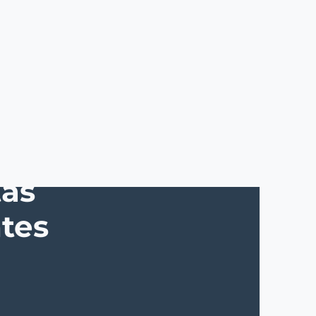
as
tes