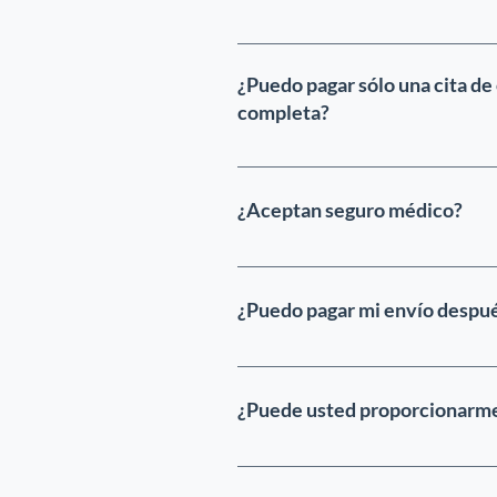
Sí, la episiotomía está inclui
¿Puedo pagar sólo una cita de
completa?
Si deseas una cita únicament
todas las citas desde el mome
¿Aceptan seguro médico?
parto, los $398 se acreditarán
Si tiene seguro médico, es i
de reembolso. Podemos compl
¿Puedo pagar mi envío despué
seguros le solicitará para o
directamente con su compañ
No ofrecemos nuestros servici
totalidad al momento de su p
¿Puede usted proporcionarme 
como Medicaid, CHIP, etc., q
poner en riesgo su estatus mi
Después de su parto y tras c
que no tiene deudas pendient