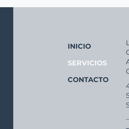
ingún programa gubernamental ni Medicaid para cubrir su
INICIO
SERVICIOS
CONTACTO