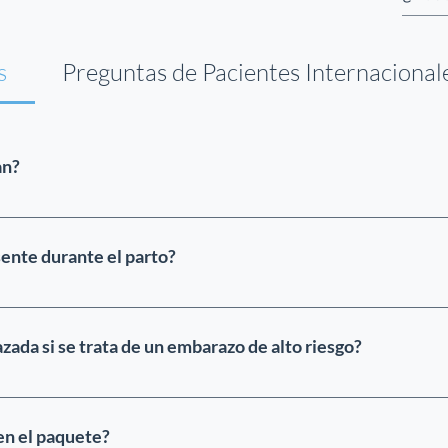
s
Preguntas de Pacientes Internacional
an?
 efectivo y transferencias bancarias. Sin embargo, al lleg
 Además, su saldo deberá ser liquidado durante su prim
ente durante el parto?
ea, pueden estar presentes. Además, se permite que un
a.
ada si se trata de un embarazo de alto riesgo?
certificado médico de su médico de cabecera para as
ones de viajar.
 en el paquete?