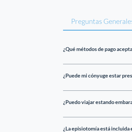
Preguntas Generale
¿Qué métodos de pago acept
Aceptamos tarjetas de crédito,
aceptamos pagos en efectivo.
¿Puede mi cónyuge estar pres
Sí, incluso en caso de cesár
habitación las 24 horas del dí
¿Puedo viajar estando embaraz
Le recomendamos obtener un 
buena salud y está en condici
¿La episiotomía está incluida