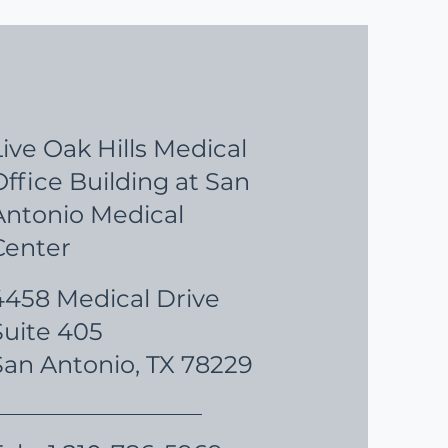
s facturas médicas.
Live Oak Hills Medical
Office Building at San
Antonio Medical
Center
4458 Medical Drive
Suite 405
San Antonio, TX 78229